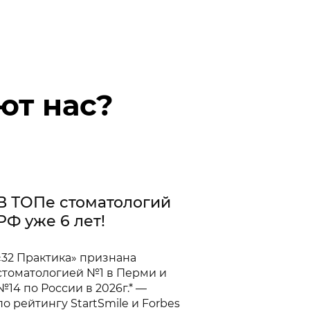
ют нас?
All-on-4 
В ТОПе стоматологий
Exellence
РФ уже 6 лет!
Мы провели 
«32 Практика» признана
по восстано
стоматологией №1 в Перми и
протоколам Al
№14 по России в 2026г.* —
нашем цент
по рейтингу StartSmile и Forbes
сложные слу