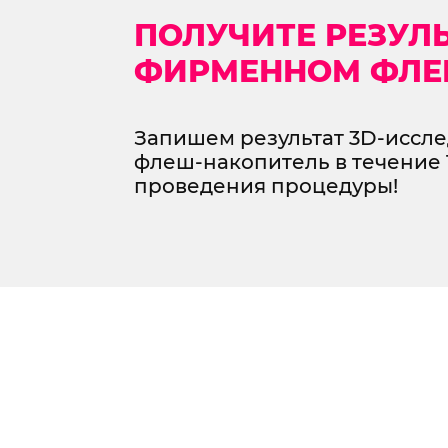
3D-исслед
ПОЛУЧИТЕ РЕЗУЛЬ
зубов в Пе
ФИРМЕННОМ ФЛЕ
на новейшем цифровом стом
Запишем результат 3D-иссл
томографе Planmeca ProMax®
флеш-накопитель в течение 
от 1050₽
проведения процедуры!