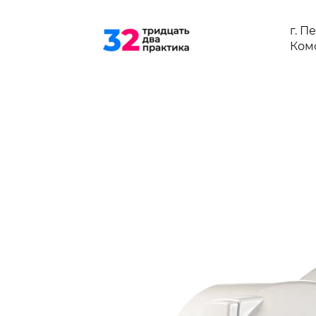
г. П
Ком