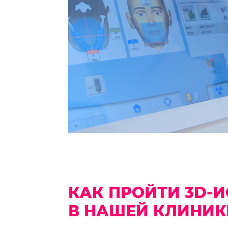
2 300 ₽
Компьютерная томография
сектора челюсти (1-4 зуба)
1 050₽
Компьютерная томография
одной/обеих челюстей
2 900₽
КАК ПРОЙТИ 3D-
В НАШЕЙ КЛИНИК