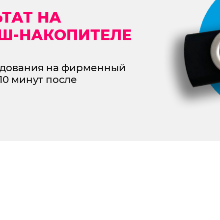
ование
ТАТ НА
рми
Ш-НАКОПИТЕЛЕ
атологическом
едования на фирменный
 3D Plus
10 минут после
Записаться
на 3D исследование