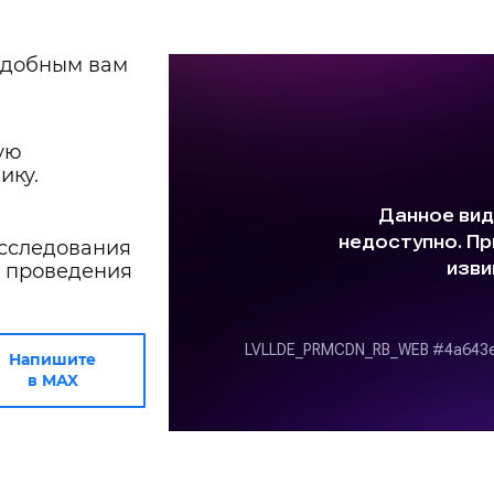
удобным вам
ую
ику.
исследования
е проведения
Напишите
в MAX